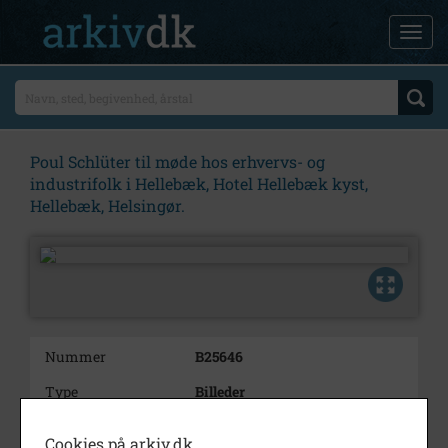
Poul Schlüter til møde hos erhvervs- og
industrifolk i Hellebæk, Hotel Hellebæk kyst,
Hellebæk, Helsingør.
Nummer
B25646
Type
Billeder
Beskrivelse
Poul Schlüter til møde hos
Cookies på arkiv.dk
erhvervs- og industrifolk i