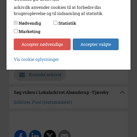
Hellebæk, Hotel Hellebæk kyst,
arkiv.dk anvender cookies til at forbedre din
Hellebæk, Helsingør.
brugeroplevelse og til indsamling af statistik.
Årstal
1976
Nødvendig
Statistik
Marketing
Dateringsnote
3/11 1976
Fotograf
Jørgen Rubæk Hansen
Accepter nødvendige
Accepter valgte
Arkiv
Lokalarkivet Alsønderup -
Vis cookie oplysninger
Tjæreby
Kontakt arkivet
Søg videre i Lokalarkivet Alsønderup -Tjæreby
Schlüter, Poul (statsminister)