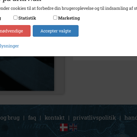
nder cookies til at forbedre din brugeroplevelse og til indsamling af st
Søg videre i Stevns Lokalhis
g
Statistik
Marketing
Oldtidshuset, Museum, Højer
 nødvendige
Accepter valgte
Østsjællands Museum
plysninger
 og brug
|
faq
|
kontakt
|
privatlivspolitik
|
hand