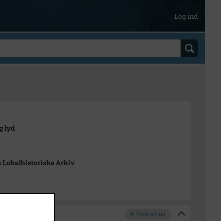
Log ind
g lyd
 Lokalhistoriske Arkiv
Fold alt ud