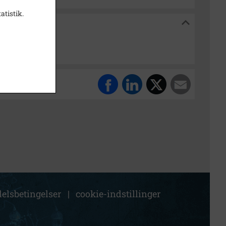
atistik.
toriske Arkiv
up
elsbetingelser
|
cookie-indstillinger