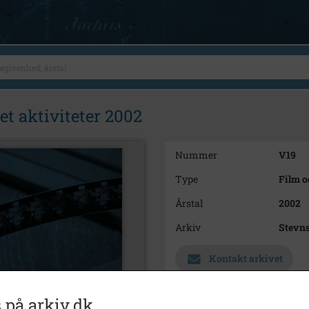
t aktiviteter 2002
Nummer
V19
Type
Film o
Årstal
2002
Arkiv
Stevns
Kontakt arkivet
Yderligere indhold
 på arkiv.dk