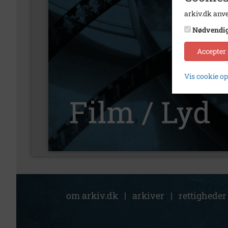
arkiv.dk anve
Nødvendi
Accepter
Vis cookie o
om arkiv.dk
|
arkiver
|
rettigheder