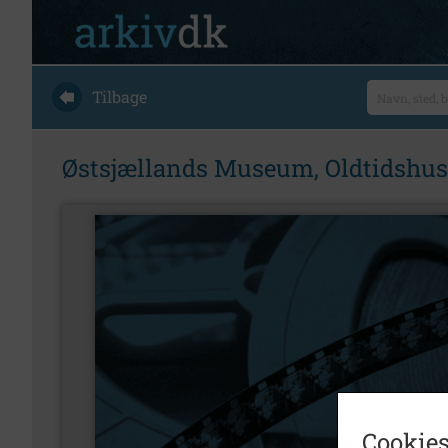
Tilbage
Østsjællands Museum, Oldtidshuse
Cookies