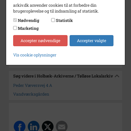
arkiv.dk anvender cookies til at forbedre din
Årstal
2003
brugeroplevelse og til indsamling af statistik.
Dateringsnote
marts 2003
Nødvendig
Statistik
Marketing
Fotograf
Ukendt
Arkiv
Holbæk-Arkiverne / Tølløse
Accepter nødvendige
Accepter valgte
Lokalarkiv
Vis cookie oplysninger
Kontakt arkivet
Søg videre i Holbæk-Arkiverne / Tølløse Lokalarkiv
Peder Væversvej 4 A
Vandværksgården