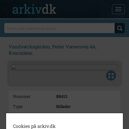
Vandværksgården, Peder Væversvej 4A,
Kvarmløse.
Nummer
B8413
Type
Billeder
Beskrivelse
Vandværksgården, Peder
Væversvej 4A,
Cookies på arkiv.dk
Kvarmløse.