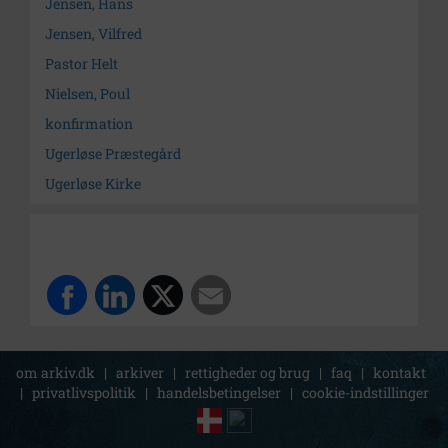
Jensen, Hans
Jensen, Vilfred
Pastor Helt
Nielsen, Poul
konfirmation
Ugerløse Præstegård
Ugerløse Kirke
om arkiv.dk
|
arkiver
|
rettigheder og brug
|
faq
|
kontakt
|
privatlivspolitik
|
handelsbetingelser
|
cookie-indstillinger