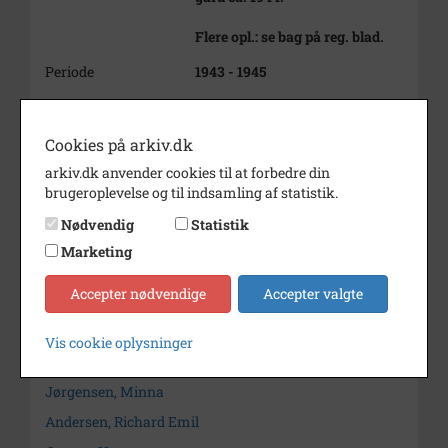
Flere opl.: se bag på reg. blad.
Periode
1943 - 1945
Dateringsnote
ca. 1944
Fotograf
Ukendt
Cookies på arkiv.dk
arkiv.dk anvender cookies til at forbedre din
Arkiv
Holbæk-Arkiverne / Tølløse
brugeroplevelse og til indsamling af statistik.
Lokalarkiv
Nødvendig
Statistik
Kontakt arkivet
Marketing
Accepter nødvendige
Accepter valgte
Søg videre i Holbæk-Arkiverne / Tølløse Lokalarkiv
Nielsen, Frede
Vis cookie oplysninger
Nielsen, Rosa
Jørgensen, Minna
Andersen, Richard Emil