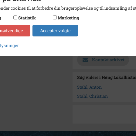
Fotograf
Johan 
nder cookies til at forbedre din brugeroplevelse og til indsamling af st
Se på kort
g
Statistik
Marketing
Type
Sogn (
 nødvendige
Accepter valgte
Enhed
Giersl
plysninger
Arkiv
Høng L
Kontakt arkivet
Søg videre i Høng Lokalhisto
Stahl, Anton
Stahl, Christian