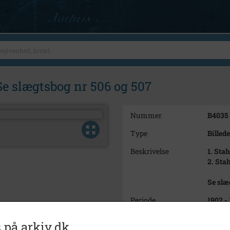
 Se slægtsbog nr 506 og 507
Nummer
B4035
Type
Billede
Beskrivelse
1. Stah
2. Sta
Se slæ
Periode
1902 -
Dateringsnote
ca 190
 på arkiv.dk