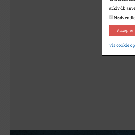
arkiv.dk anve
Nødvendi
Accepter
Vis cookie o