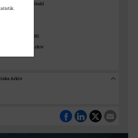
Vilhelm Martin Stahl
atistik.
1000-2050)
ev Sogn (1000-2050)
okalhistoriske Arkiv
riske Arkiv