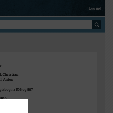
Log ind
r
l, Christian
hl, Anton
gtsbog nr 506 og 507
 1910
2