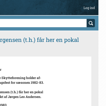
Log ind
rgensen (t.h.) får her en pokal
r
e Skytteforening holder af-
ngsfest for sæsonen 1982-83.
ensen (t.h.) får her en pokal
kt af Jørgen Leo Andersen.
 1983