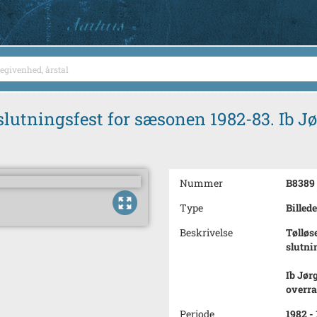
slutningsfest for sæsonen 1982-83. Ib Jø
Nummer
B8389
Type
Billede
Beskrivelse
Tølløs
slutni
Ib Jørg
overra
Periode
1982 -