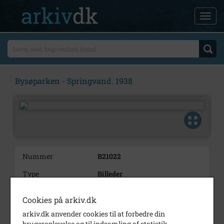
Bysøparken - Springvand. 1938
Nummer
B21022
Type
Billeder
Beskrivelse
Springvand i Bysøparken.
Cookies på arkiv.dk
Bemærkning
Journalnr. 1993/45.
arkiv.dk anvender cookies til at forbedre din
brugeroplevelse og til indsamling af statistik.