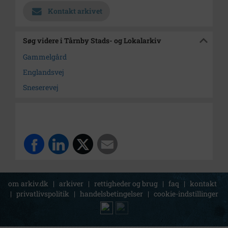
Kontakt arkivet
Søg videre i Tårnby Stads- og Lokalarkiv
Gammelgård
Englandsvej
Sneserevej
om arkiv.dk
|
arkiver
|
rettigheder og brug
|
faq
|
kontakt
|
privatlivspolitik
|
handelsbetingelser
|
cookie-indstillinger