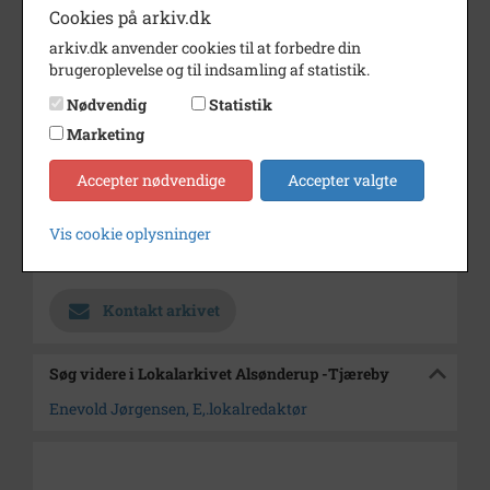
Cookies på arkiv.dk
Frokost i anledning af hans 60-
års
arkiv.dk anvender cookies til at forbedre din
fødselsdag.Ølstykkeredaktionen.
brugeroplevelse og til indsamling af statistik.
4 billeder
Nødvendig
Statistik
Årstal
1976
Marketing
Dateringsnote
5/10 1976
Accepter nødvendige
Accepter valgte
Fotograf
Jørgen Rubæk Hansen
Vis cookie oplysninger
Arkiv
Lokalarkivet Alsønderup -
Tjæreby
Kontakt arkivet
Søg videre i Lokalarkivet Alsønderup -Tjæreby
Enevold Jørgensen, E,.lokalredaktør