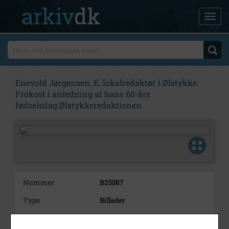
Enevold Jørgensen, E. lokalredaktør i Ølstykke.
Frokost i anledning af hans 60-års
fødselsdag.Ølstykkeredaktionen.
Nummer
B25587
Type
Billeder
Beskrivelse
Enevold Jørgensen, E.
lokalredaktør i Ølstykke.