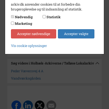
arkiv.dk anvender cookies til at forbedre din
Årstal
2003
brugeroplevelse og til indsamling af statistik.
Dateringsnote
2003
Nødvendig
Statistik
Marketing
Fotograf
Ukendt
Arkiv
Holbæk-Arkiverne / Tølløse
Accepter nødvendige
Accepter valgte
Lokalarkiv
Vis cookie oplysninger
Kontakt arkivet
Søg videre i Holbæk-Arkiverne / Tølløse Lokalarkiv
Peder Væversvej 4 A
Vandværksgården