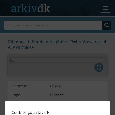
Udlænge til Vandværksgården, Peder Væversvej 4
A, Kvarmløse.
Nummer
B8289
Type
Billeder
Beskrivelse
Udlænge til Vandværksgården,
Peder
Cookies på arkiv.dk
Væversvej 4 A, Kvarmløse.