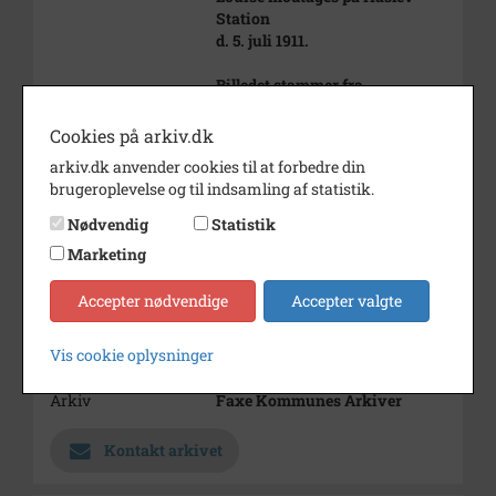
Station
d. 5. juli 1911.
Billedet stammer fra
birkedommer
Dændlers bo.
Cookies på arkiv.dk
arkiv.dk anvender cookies til at forbedre din
Årstal
1911
brugeroplevelse og til indsamling af statistik.
Dateringsnote
1911
Nødvendig
Statistik
Fotograf
Ukendt
Marketing
Se på kort
Accepter nødvendige
Accepter valgte
Type
Sogn (1000-2050)
Vis cookie oplysninger
Enhed
Haslev Sogn (1000-2050)
Arkiv
Faxe Kommunes Arkiver
Kontakt arkivet