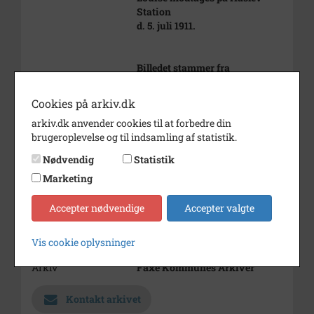
Station
d. 5. juli 1911.
Billedet stammer fra
birkedommer
Dændlers bo.
Cookies på arkiv.dk
Årstal
1911
arkiv.dk anvender cookies til at forbedre din
brugeroplevelse og til indsamling af statistik.
Dateringsnote
1911
Nødvendig
Statistik
Fotograf
Emil Lundbeck (E. Lundbeck)
Marketing
Se på kort
Accepter nødvendige
Accepter valgte
Type
Sogn (1000-2050)
Vis cookie oplysninger
Enhed
Haslev Sogn (1000-2050)
Arkiv
Faxe Kommunes Arkiver
Kontakt arkivet