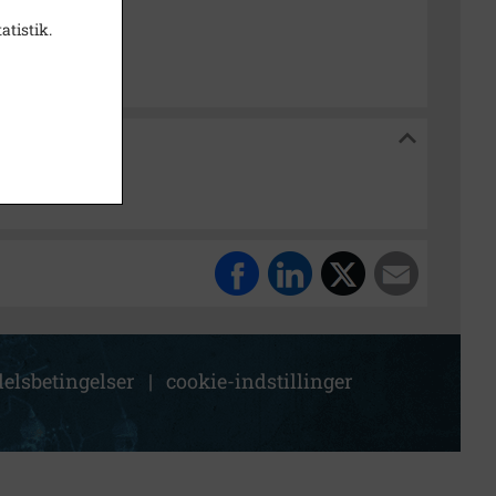
k Stadsarkiv
atistik.
kiv
elsbetingelser
|
cookie-indstillinger