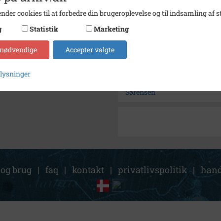
Arkiv
Holbæ
nder cookies til at forbedre din brugeroplevelse og til indsamling af st
g
Statistik
Marketing
Kontakt arkivet
 nødvendige
Accepter valgte
Søg videre i Holbæk Stadsar
plysninger
Isvinter
Sørensen
 og brug
|
faq
|
kontakt
|
privatlivspolitik
|
hand