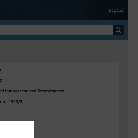
Log ind
5
r
ed ismasserne ved Strandporten
lnr. 1993/9.
956
t