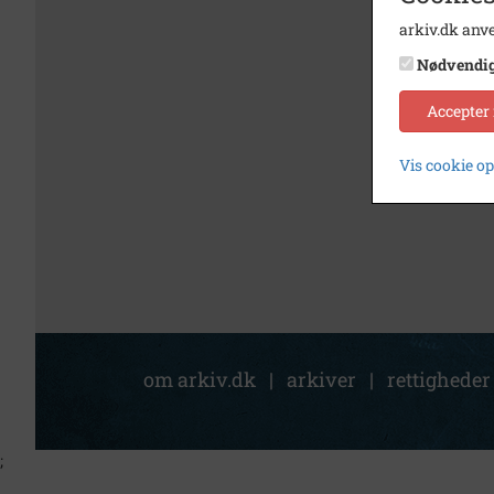
arkiv.dk anve
Nødvendi
Accepter
Vis cookie o
om arkiv.dk
|
arkiver
|
rettigheder
;