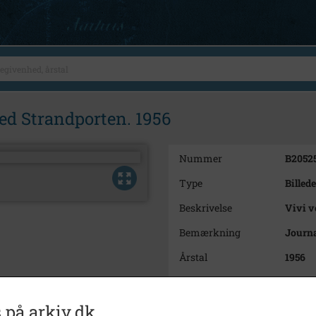
ed Strandporten. 1956
Nummer
B2052
Type
Billede
Beskrivelse
Vivi v
Bemærkning
Journa
Årstal
1956
Dateringsnote
Febr.1
Fotograf
Ukend
 på arkiv.dk