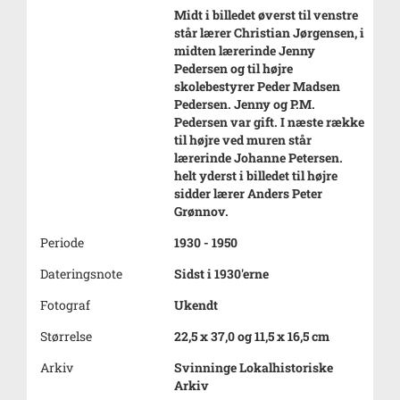
Midt i billedet øverst til venstre
står lærer Christian Jørgensen, i
midten lærerinde Jenny
Pedersen og til højre
skolebestyrer Peder Madsen
Pedersen. Jenny og P.M.
Pedersen var gift. I næste række
til højre ved muren står
lærerinde Johanne Petersen.
helt yderst i billedet til højre
sidder lærer Anders Peter
Grønnov.
Periode
1930 - 1950
Dateringsnote
Sidst i 1930'erne
Fotograf
Ukendt
Størrelse
22,5 x 37,0 og 11,5 x 16,5 cm
Arkiv
Svinninge Lokalhistoriske
Arkiv