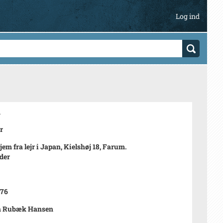
Log ind
1
r
jem fra lejr i Japan, Kielshøj 18, Farum.
eder
976
n Rubæk Hansen