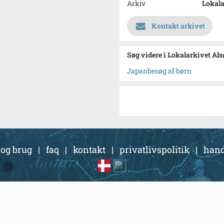
Arkiv
Lokala
Kontakt arkivet
Søg videre i Lokalarkivet Al
Japanbesøg af børn
 og brug
|
faq
|
kontakt
|
privatlivspolitik
|
hand