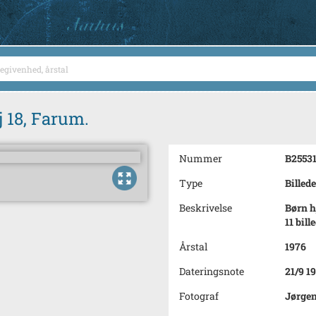
j 18, Farum.
Nummer
B2553
Type
Billede
Beskrivelse
Børn h
11 bill
Årstal
1976
Dateringsnote
21/9 1
Fotograf
Jørge