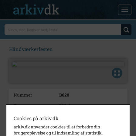
Håndværkerfesten
Nummer
B620
Type
Billeder
Beskrivelse
Håndværkerfesten,
Cookies på arkiv.dk
bogtrykkernes vogn
arkiv.dk anvender cookies til at forbedre din
brugeroplevelse og til indsamling af statistik.
Årstal
1890