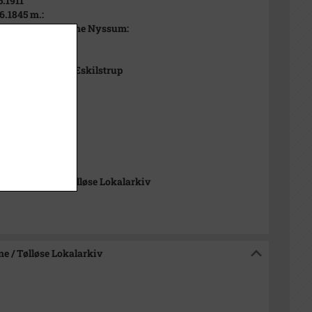
5.1911
06.1845 m.:
eth Marie Severine Nyssum:
03.1823
02.1895
ræst i Soderup-Eskilstrup
891.
1911
et
t
-Arkiverne / Tølløse Lokalarkiv
e / Tølløse Lokalarkiv