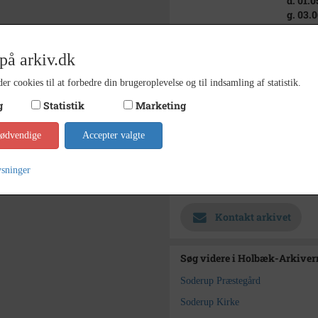
d. 01.0
g. 03.
Elisab
f. 28.
på arkiv.dk
d. 10.
Sognep
er cookies til at forbedre din brugeroplevelse og til indsamling af statistik.
1875-1
g
Statistik
Marketing
1819 - 
Periode
udater
nødvendige
Accepter valgte
Dateringsnote
Ukend
Fotograf
ysninger
Holbæk
Arkiv
Kontakt arkivet
Søg videre i Holbæk-Arkivern
Soderup Præstegård
Soderup Kirke