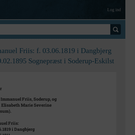
Log ind
anuel Friis: f. 03.06.1819 i Dangbjerg
0.02.1895 Sognepræst i Soderup-Eskilst
r
 Immanuel Friis, Soderup, og
 Elisabeth Marie Severine
ssum).
el Friis:
06.1819 i Dangbjerg