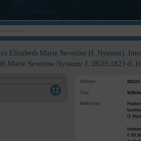
tru Elisabeth Marie Severine (f. Nyssum). Imm
eth Marie Severine Nyssum: f. 28.03.1823 d. 1
B8225
Nummer
Billede
Type
Pastor
Beskrivelse
hustru
(f. Ny
Immanu
f. 03.