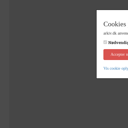
Cookies 
arkiv.dk anvend
Nødvendi
Accepter 
Vis cookie opl