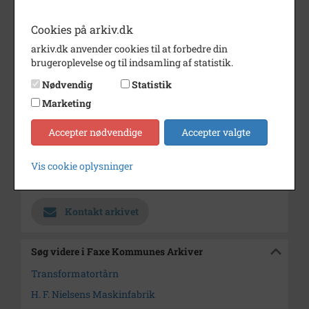
Transformatortårn
Cookies på arkiv.dk
Periode
1940 - 1960
arkiv.dk anvender cookies til at forbedre din
Dateringsnote
1940-1960
brugeroplevelse og til indsamling af statistik.
Fotograf
Ukendt
Nødvendig
Statistik
Marketing
Se på kort
Accepter nødvendige
Accepter valgte
Type
Sogn (1000-2050)
Enhed
Haslev Sogn (1000-2050)
Vis cookie oplysninger
Arkiv
Faxe Kommunes Arkiver
Kontakt arkivet
Søg videre i Faxe Kommunes Arkiver
Transformatortårn
H. F. Nielsens Maskinfabrik