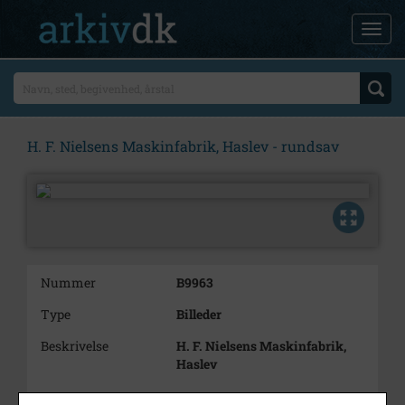
H. F. Nielsens Maskinfabrik, Haslev - rundsav
Nummer
B9963
Type
Billeder
Beskrivelse
H. F. Nielsens Maskinfabrik,
Haslev
Rundsav