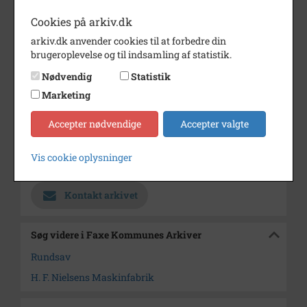
Periode
1930 - 1960
Cookies på arkiv.dk
arkiv.dk anvender cookies til at forbedre din
Dateringsnote
1930-1960
brugeroplevelse og til indsamling af statistik.
Fotograf
Ukendt
Nødvendig
Statistik
Se på kort
Marketing
Type
Sogn (1000-2050)
Accepter nødvendige
Accepter valgte
Enhed
Haslev Sogn (1000-2050)
Vis cookie oplysninger
Arkiv
Faxe Kommunes Arkiver
Kontakt arkivet
Søg videre i Faxe Kommunes Arkiver
Rundsav
H. F. Nielsens Maskinfabrik