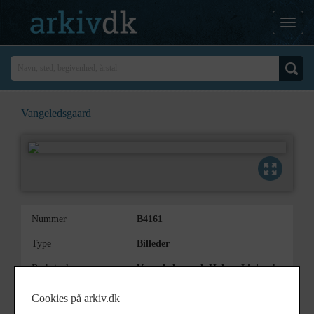
Vangeledsgaard
Nummer
B4161
Type
Billeder
Beskrivelse
Vangeledsgaard, Holtug Linievej
35, Holtug By
Cookies på arkiv.dk
Periode
1910 - 1940