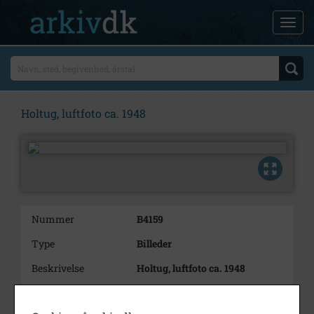
Holtug, luftfoto ca. 1948
Nummer
B4159
Type
Billeder
Beskrivelse
Holtug, luftfoto ca. 1948
Årstal
1948