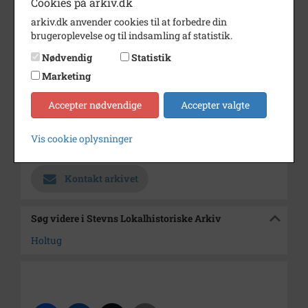
Cookies på arkiv.dk
Dateringsnote
1948
arkiv.dk anvender cookies til at forbedre din
Fotograf
Ukendt
brugeroplevelse og til indsamling af statistik.
Størrelse
20x28
Nødvendig
Statistik
Se på kort
Marketing
Type
Sogn (1000-2050)
Accepter nødvendige
Accepter valgte
Enhed
Holtug Sogn (1000-2050)
Vis cookie oplysninger
Arkiv
Stevns Lokalhistoriske Arkiv
Kontakt arkivet
Søg videre i Stevns Lokalhistoriske Arkiv
Holtug