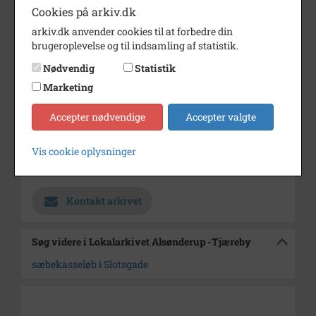
Årstal
1976
Cookies på arkiv.dk
arkiv.dk anvender cookies til at forbedre din
Dateringsnote
28/8 1976
brugeroplevelse og til indsamling af statistik.
Fotograf
Jørgen Rubæk Hansen
Nødvendig
Statistik
Se på kort
Marketing
Type
Kommune (1970-2050)
Accepter nødvendige
Accepter valgte
Enhed
Hillerød Kommune (2007-2050)
Vis cookie oplysninger
Arkiv
Lokalarkivet Alsønderup -
Tjæreby
Kontakt arkivet
Søg videre i Lokalarkivet Alsønderup -Tjæreby
sæbekasseløb i Slotsgade