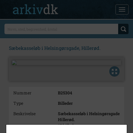
Sæbekasseløb i Helsingørsgade, Hillerød.
Nummer
B25304
Type
Billeder
Beskrivelse
Sæbekasseløb i Helsingørsgade
Hillerød.
17 billeder.