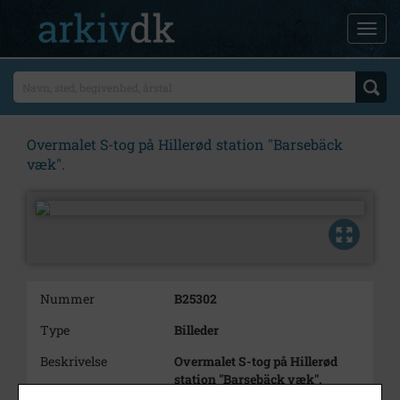
Overmalet S-tog på Hillerød station "Barsebäck
væk".
Nummer
B25302
Type
Billeder
Beskrivelse
Overmalet S-tog på Hillerød
station "Barsebäck væk".
6 billeder