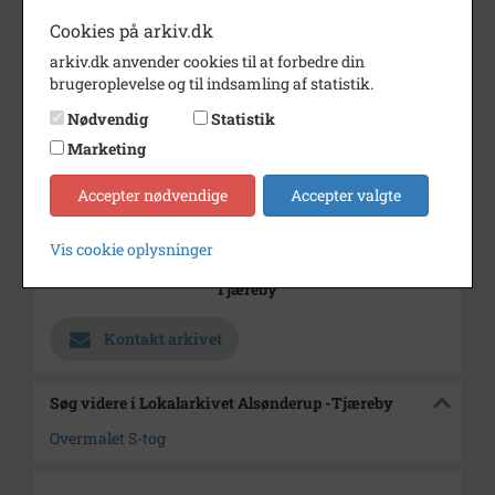
Cookies på arkiv.dk
Årstal
1977
arkiv.dk anvender cookies til at forbedre din
Dateringsnote
8/9 1977
brugeroplevelse og til indsamling af statistik.
Fotograf
Jørgen Rubæk Hansen
Nødvendig
Statistik
Marketing
Se på kort
Type
Kommune (1970-2050)
Accepter nødvendige
Accepter valgte
Enhed
Hillerød Kommune (2007-2050)
Vis cookie oplysninger
Arkiv
Lokalarkivet Alsønderup -
Tjæreby
Kontakt arkivet
Søg videre i Lokalarkivet Alsønderup -Tjæreby
Overmalet S-tog