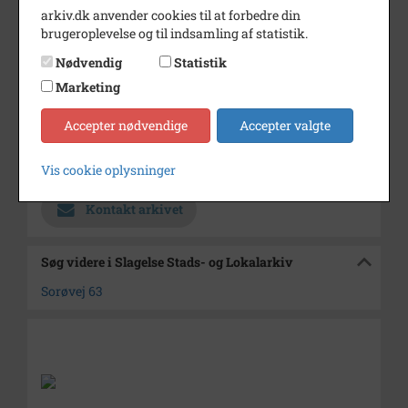
Mikkels ls.
arkiv.dk anvender cookies til at forbedre din
brugeroplevelse og til indsamling af statistik.
Periode
1960 - 1969
Nødvendig
Statistik
Dateringsnote
Usikker datering
Marketing
Fotograf
Ukendt
Accepter nødvendige
Accepter valgte
Se på kort
Arkiv
Slagelse Stads- og Lokalarkiv
Vis cookie oplysninger
Kontakt arkivet
Søg videre i Slagelse Stads- og Lokalarkiv
Sorøvej 63