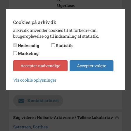
Ugerløse.
Jørgen Sørensen var gift med
Cookies på arkiv.dk
Dorthea
og parret er morforældre til
arkiv.dk anvender cookies til at forbedre din
Jørgen
brugeroplevelse og til indsamling af statistik.
Nielsen, tidl. Kullegård.
Nødvendig
Statistik
Periode
1890 - 1920
Marketing
Dateringsnote
udateret
Accepter nødvendige
Accepter valgte
Fotograf
Ukendt
Vis cookie oplysninger
Arkiv
Holbæk-Arkiverne / Tølløse
Lokalarkiv
Kontakt arkivet
Søg videre i Holbæk-Arkiverne / Tølløse Lokalarkiv
Sørensen, Dorthea