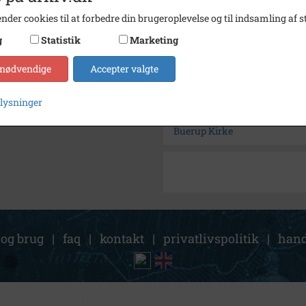
Enhed
Buerup
nder cookies til at forbedre din brugeroplevelse og til indsamling af st
Arkiv
Høng L
g
Statistik
Marketing
 nødvendige
Accepter valgte
Kontakt arkivet
plysninger
Søg videre i Høng Lokalhisto
Buerup Kirke
 og brug
|
faq
|
kontakt
|
privatlivspolitik
|
hand