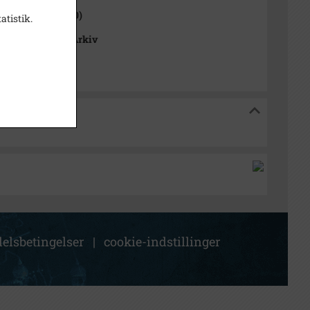
 Sogn (1921-2050)
atistik.
okalhistoriske Arkiv
riske Arkiv
elsbetingelser
|
cookie-indstillinger