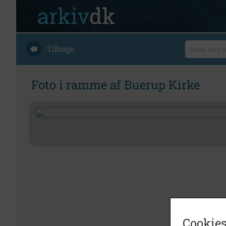
Tilbage
Foto i ramme af Buerup Kirke
Cookies