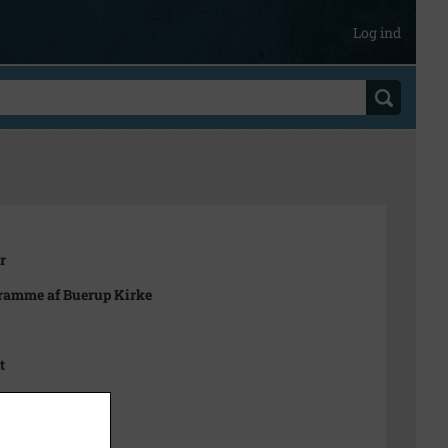
Log ind
r
 ramme af Buerup Kirke
t
1000-2050)