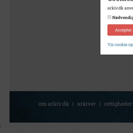
arkiv.dk anve
Nødvendi
Accepter
Vis cookie o
om arkiv.dk
|
arkiver
|
rettigheder
;