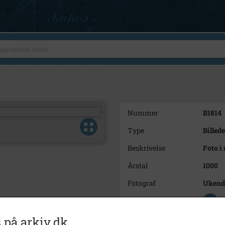
Nummer
B1814
Type
Billede
Beskrivelse
Foto i
Årstal
1000
Fotograf
Ukend
Se på kort
Type
Sogn (
 på arkiv.dk