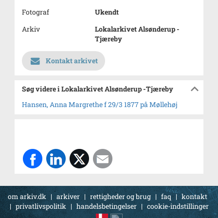
Fotograf
Ukendt
Arkiv
Lokalarkivet Alsønderup -
Tjæreby
Kontakt arkivet
Søg videre i Lokalarkivet Alsønderup -Tjæreby
Hansen, Anna Margrethe f 29/3 1877 på Møllehøj
om arkiv.dk
|
arkiver
|
rettigheder og brug
|
faq
|
kontakt
|
privatlivspolitik
|
handelsbetingelser
|
cookie-indstillinger