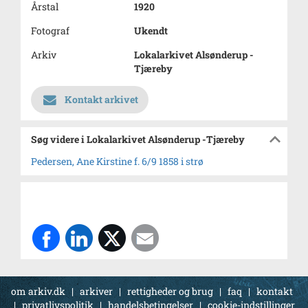
Årstal
1920
Fotograf
Ukendt
Arkiv
Lokalarkivet Alsønderup -
Tjæreby
Kontakt arkivet
Søg videre i Lokalarkivet Alsønderup -Tjæreby
Pedersen, Ane Kirstine f. 6/9 1858 i strø
om arkiv.dk
|
arkiver
|
rettigheder og brug
|
faq
|
kontakt
|
privatlivspolitik
|
handelsbetingelser
|
cookie-indstillinger