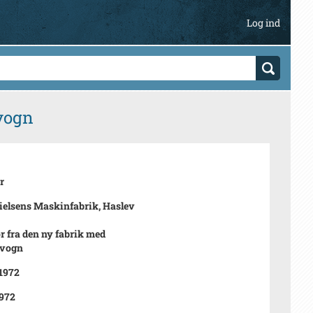
Log ind
-vogn
r
Nielsens Maskinfabrik, Haslev
ør fra den ny fabrik med
-vogn
 1972
972