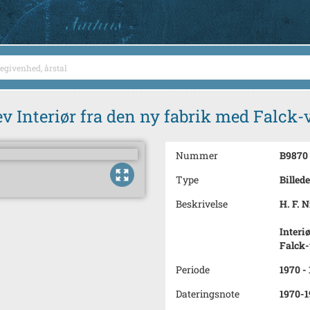
ev Interiør fra den ny fabrik med Falck
Nummer
B9870
Type
Billede
Beskrivelse
H. F. 
Interi
Falck
Periode
1970 -
Dateringsnote
1970-1