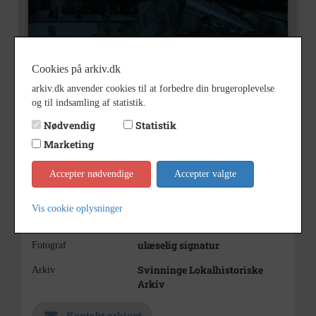
Cookies på arkiv.dk
arkiv.dk anvender cookies til at forbedre din brugeroplevelse
og til indsamling af statistik.
B5390
Nummer
Nødvendig
Statistik
Marketing
Billeder
Type
Svinninge Kirke 1937
Beskrivelse
Accepter nødvendige
Accepter valgte
1937
Årstal
Vis cookie oplysninger
1937
Dateringsnote
ulæselig signatur
Fotograf
Svinninge Lokalhistoriske
Arkiv
Arkiv
Kontakt arkivet