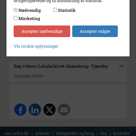
brugeroplevelse og til indsamling af statistik.
Dateringsnote
2/4 1976
Nødvendig
Statistik
Fotograf
Jørgen Rubæk Hansen
Marketing
Arkiv
Lokalarkivet Alsønderup -
Accepter nødvendige
Accepter valgte
Tjæreby
Vis cookie oplysninger
Kontakt arkivet
Søg videre i Lokalarkivet Alsønderup -Tjæreby
Højsager Mølle
om arkiv.dk
|
arkiver
|
rettigheder og brug
|
faq
|
kontakt