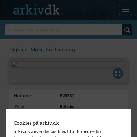
Højsager Mølle, Fredensborg.
Nummer
B25237
Type
Billeder
Beskrivelse
Højsager Mølle, Fredensborg.
Cookies på arkiv.dk
6 billeder
arkiv.dk anvender cookies til at forbedre din
Årstal
1976