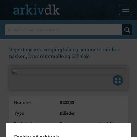
Reportage om campingfolk og sommerhusfolk i
påsken, Dronningmølle og Gilleleje
Nummer
B25233
Type
Billeder
Beskrivelse
Reportage om campingfolk og
sommerhusfolk i påsken,
Dronningmølle og Gilleleje.
Cookies på arkiv.dk