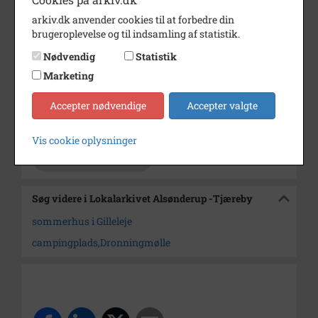
30 billeder
arkiv.dk anvender cookies til at forbedre din
brugeroplevelse og til indsamling af statistik.
Årstal
1976
Nødvendig
Statistik
Dateringsnote
16/4 1976
Marketing
Fotograf
Jørgen Rubæk Hansen
Accepter nødvendige
Accepter valgte
Arkiv
Lokalarkivet Alsønderup -
Tjæreby
Vis cookie oplysninger
Kontakt arkivet
Søg videre i Lokalarkivet Alsønderup -Tjæreby
sommerhus i Gilleleje
campingplads,Dronningmølle