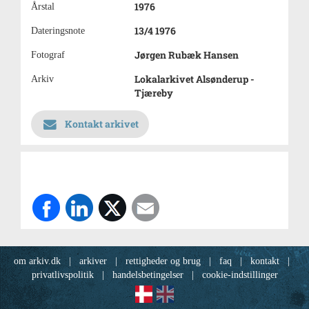
1976
Årstal
13/4 1976
Dateringsnote
Jørgen Rubæk Hansen
Fotograf
Lokalarkivet Alsønderup -
Arkiv
Tjæreby
Kontakt arkivet
om arkiv.dk
|
arkiver
|
rettigheder og brug
|
faq
|
kontakt
|
privatlivspolitik
|
handelsbetingelser
|
cookie-indstillinger