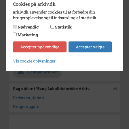
Årstal
1000
Cookies på arkiv.dk
arkiv.dk anvender cookies til at forbedre din
Fotograf
Ukendt
brugeroplevelse og til indsamling af statistik.
Se på kort
Nødvendig
Statistik
Type
Sogn (1000-2050)
Marketing
Enhed
Ørslev Sogn (Kalundborg
Accepter nødvendige
Accepter valgte
Kommune) (1000-2050)
Arkiv
Høng Lokalhistoriske Arkiv
Vis cookie oplysninger
Kontakt arkivet
Søg videre i Høng Lokalhistoriske Arkiv
Pedersen, Johan
Kragerupgård