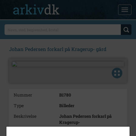
Johan Pedersen forkarl på Kragerup- gård
Nummer
B1780
Type
Billeder
Beskrivelse
Johan Pedersen forkarl på
Kragerup-
gård