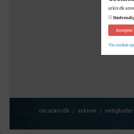
arkiv.dk anve
Nødvendi
Accepter
Vis cookie o
om arkiv.dk
|
arkiver
|
rettigheder
;