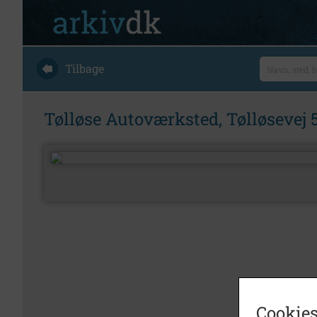
Tilbage
Tølløse Autoværksted, Tølløsevej 
Cookies