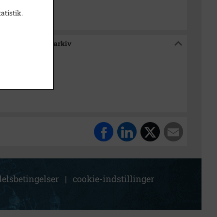
atistik.
e / Tølløse Lokalarkiv
elsbetingelser
|
cookie-indstillinger