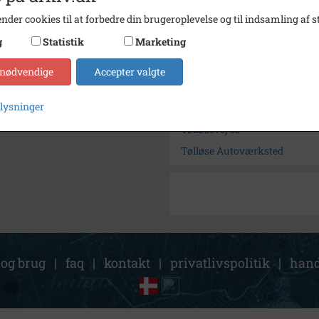
nder cookies til at forbedre din brugeroplevelse og til indsamling af st
Kontakt arkivet
g
Statistik
Marketing
Søg videre i Holbæk-Arkivern
 nødvendige
Accepter valgte
Hansen, Anker
plysninger
Tølløse Autoværksted
Tølløsevej 55
Tølløse Autoværksted
 og brug
|
faq
|
kontakt
|
privatlivspolitik
|
hand