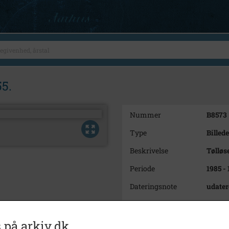
55.
Nummer
B8573
Type
Billede
Beskrivelse
Tølløs
Periode
1985 -
Dateringsnote
udater
Fotograf
Anker
Arkiv
Holbæk
 på arkiv.dk