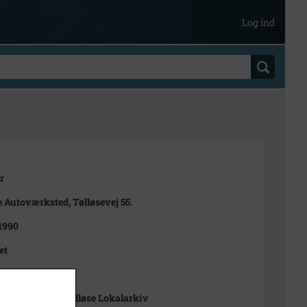
Log ind
r
e Autoværksted, Tølløsevej 55.
 1990
et
 Hansen
-Arkiverne / Tølløse Lokalarkiv