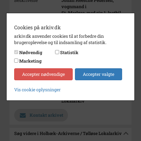
Beskrivelse
Johan Heesche Pedersen,
vognmand i
St. Merløse, med sin 1. lastbil.
Læs om
Cookies på arkiv.dk
vognmandsforretningen i Tøl-
arkiv.dk anvender cookies til at forbedre din
løse Lokalhistoriske Forenings
brugeroplevelse og til indsamling af statistik.
blad
forår 2004.
Nødvendig
Statistik
Marketing
Periode
1934 - 1935
Dateringsnote
1934-35
Accepter nødvendige
Accepter valgte
Fotograf
Ukendt
Vis cookie oplysninger
Arkiv
Holbæk-Arkiverne / Tølløse
Lokalarkiv
Kontakt arkivet
Søg videre i Holbæk-Arkiverne / Tølløse Lokalarkiv