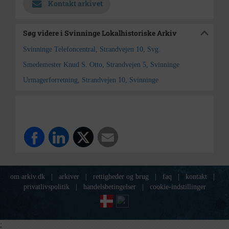
Kontakt arkivet
Søg videre i Svinninge Lokalhistoriske Arkiv
Svinninge Telefoncentral, Strandvejen 10, Svg.
Smedemester Knud S. Otto, Strandvejen 5, Svinninge
Urmagerforretning, Strandvejen 10, Svinninge
om arkiv.dk
|
arkiver
|
rettigheder og brug
|
faq
|
kontakt
|
privatlivspolitik
|
handelsbetingelser
|
cookie-indstillinger
;