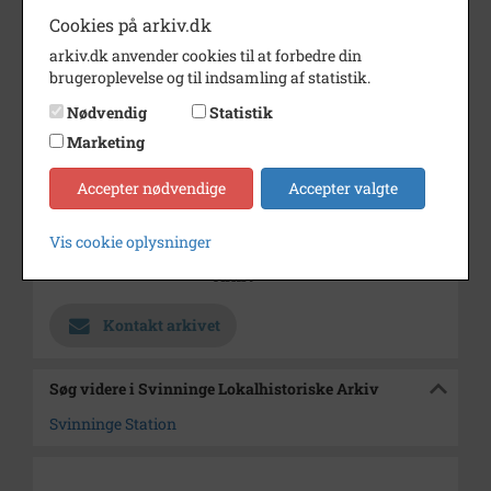
Cookies på arkiv.dk
Bemærkning
Fra "reklamekatalog" af ukendt
arkiv.dk anvender cookies til at forbedre din
fotograf.
brugeroplevelse og til indsamling af statistik.
Her står under dette billede:
No. 32 + 32a. Pris 35 og 50 øre
Nødvendig
Statistik
Periode
1905 - 1915
Marketing
Dateringsnote
ca. 1910
Accepter nødvendige
Accepter valgte
Fotograf
Ukendt
Vis cookie oplysninger
Arkiv
Svinninge Lokalhistoriske
Arkiv
Kontakt arkivet
Søg videre i Svinninge Lokalhistoriske Arkiv
Svinninge Station