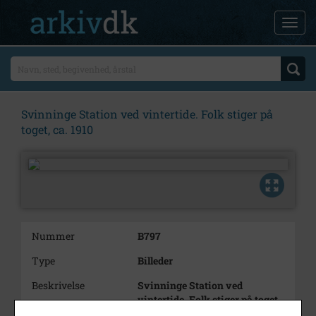
Svinninge Station ved vintertide. Folk stiger på
toget, ca. 1910
Nummer
B797
Type
Billeder
Beskrivelse
Svinninge Station ved
vintertide. Folk stiger på toget,
ca. 1910.