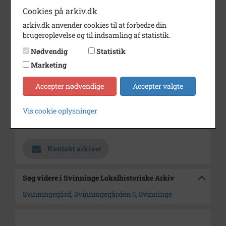
foto-
Cookies på arkiv.dk
graf.
arkiv.dk anvender cookies til at forbedre din
Her står under dette billede:
brugeroplevelse og til indsamling af statistik.
No.6 Pris 35 øre, samme no. 6a
50 øre. Langt, smalt
Nødvendig
Statistik
Periode
1905 - 1915
Marketing
Dateringsnote
ca. 1910
Accepter nødvendige
Accepter valgte
Fotograf
Ukendt
Vis cookie oplysninger
Arkiv
Svinninge Lokalhistoriske
Arkiv
Kontakt arkivet
Søg videre i Svinninge Lokalhistoriske Arkiv
Svinningegård, Svinningegården 5, Svinninge