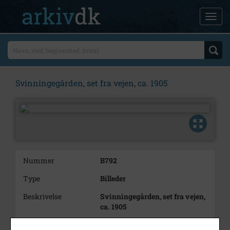
Svinningegården, set fra vejen, ca. 1905
Nummer
B792
Type
Billeder
Beskrivelse
Svinningegården, set fra vejen,
ca. 1905
Bemærkning
Fra "reklamekatalog" af ukendt