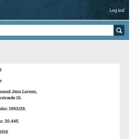
Log ind
3
r
mand Jens Larsen,
rstræde 10.
lnr. 1993/29.
. 20.445.
1915