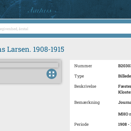
s Larsen. 1908-1915
Nummer
B2030
Type
Billede
Beskrivelse
Fæste
Kloste
Bemærkning
Journa
MHO nr
Periode
1908 - 