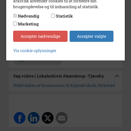
arkiv.dk anvender cookies til at forbedre din
brugeroplevelse og til indsamling af statistik.
Årstal
1976
Nødvendig
Statistik
Dateringsnote
9. januar 1976
Marketing
Fotograf
Jørgen Rubæk Hansen
Accepter nødvendige
Accepter valgte
Arkiv
Lokalarkivet Alsønderup -
Tjæreby
Vis cookie oplysninger
Kontakt arkivet
Søg videre i Lokalarkivet Alsønderup -Tjæreby
Relief købes af kommunen til Kajerød skole, Birkerød.