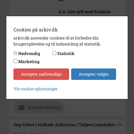
A.A. blev gift med Kristian
Nielsen
og sammen overtog de hendes
Cookies på arkiv.dk
barn-
domshjem på Flædebækvej 22.
arkiv.dk anvender cookies til at forbedre din
brugeroplevelse og til indsamling af statistik.
Bemærkning
J
Nødvendig
Statistik
Periode
1920 - 1930
Marketing
Dateringsnote
udateret
Accepter nødvendige
Accepter valgte
Fotograf
Ukendt
Arkiv
Holbæk-Arkiverne / Tølløse
Vis cookie oplysninger
Lokalarkiv
Kontakt arkivet
Søg videre i Holbæk-Arkiverne / Tølløse Lokalarkiv