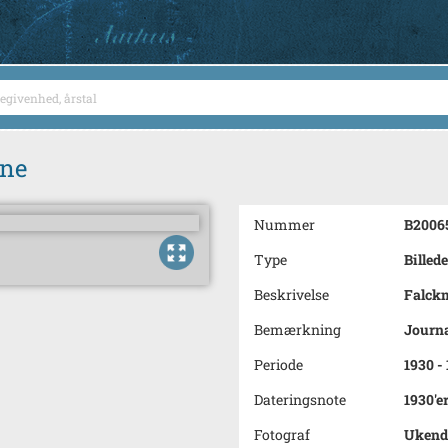
rne
Nummer
B2006
Type
Billede
Beskrivelse
Falckm
Bemærkning
Journa
Periode
1930 -
Dateringsnote
1930'e
Fotograf
Ukend