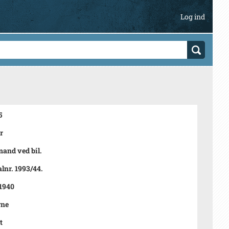
Log ind
5
r
and ved bil.
lnr. 1993/44.
 1940
rne
t