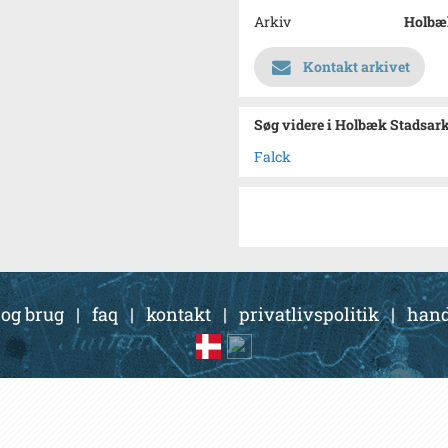
Arkiv
Holbæ
Kontakt arkivet
Søg videre i Holbæk Stadsar
Falck
 og brug
|
faq
|
kontakt
|
privatlivspolitik
|
hand