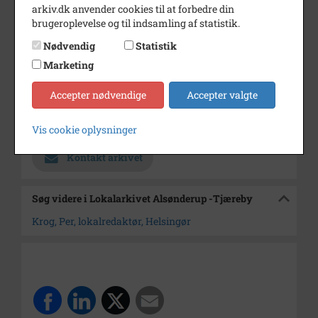
arkiv.dk anvender cookies til at forbedre din
4 billeder.
brugeroplevelse og til indsamling af statistik.
Årstal
1975
Nødvendig
Statistik
Dateringsnote
12. december 1975
Marketing
Fotograf
Jørgen Rubæk Hansen
Accepter nødvendige
Accepter valgte
Arkiv
Lokalarkivet Alsønderup -
Tjæreby
Vis cookie oplysninger
Kontakt arkivet
Søg videre i Lokalarkivet Alsønderup -Tjæreby
Krog, Per, lokalredaktør, Helsingør