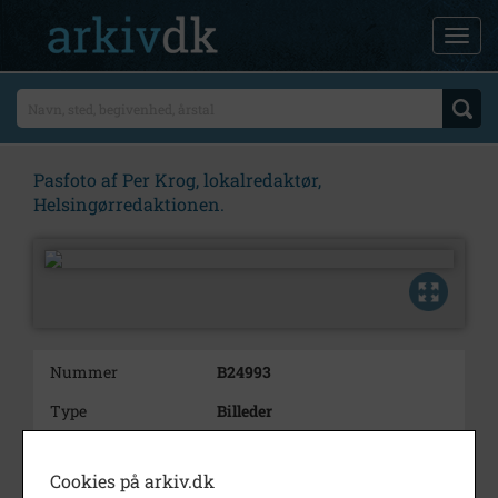
Pasfoto af Per Krog, lokalredaktør,
Helsingørredaktionen.
Nummer
B24993
Type
Billeder
Beskrivelse
Pasfoto af Per Krog,
lokalredaktør,
Cookies på arkiv.dk
Helsingørredaktionen.