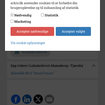
arkiv.dk anvender cookies til at forbedre din
25 billeder
brugeroplevelse og til indsamling af statistik.
Årstal
1975
Nødvendig
Statistik
Dateringsnote
7/12 1975
Marketing
Fotograf
Jørgen Rubæk Hansen
Accepter nødvendige
Accepter valgte
Arkiv
Lokalarkivet Alsønderup -
Tjæreby
Vis cookie oplysninger
Kontakt arkivet
Søg videre i Lokalarkivet Alsønderup -Tjæreby
Skibsdåb M/S "Dana Futura"