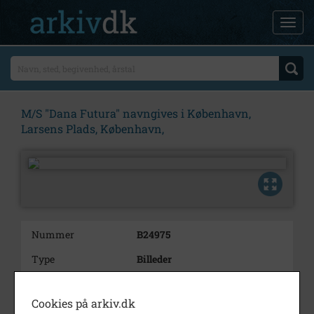
M/S "Dana Futura" navngives i København,
Larsens Plads, København,
Nummer
B24975
Type
Billeder
Beskrivelse
M/S "Dana Futura" navngives i
København, Larsens Plads,
Cookies på arkiv.dk
København,