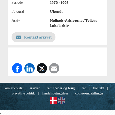
1970 - 1995
Periode
Ukendt
Fotograf
Holbæk-Arkiverne / Tølløse
Arkiv
Lokalarkiv
Kontakt arkivet
om arkiv.dk
|
arkiver
|
rettigheder og brug
|
faq
|
kontakt
|
privatlivspolitik
|
handelsbetingelser
|
cookie-indstillinger
;