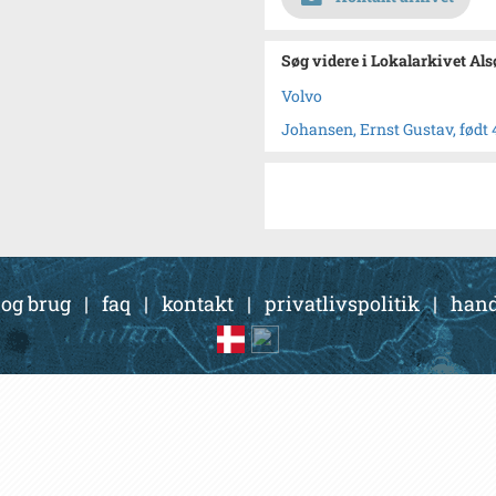
Søg videre i Lokalarkivet Al
Volvo
Johansen, Ernst Gustav, født 4
 og brug
|
faq
|
kontakt
|
privatlivspolitik
|
hand