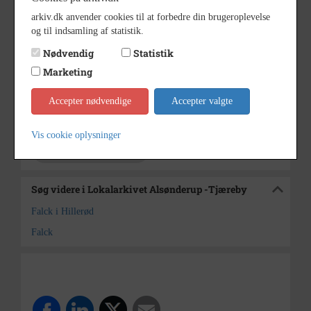
Fotografens navn oplyses
Bemærkning
arkiv.dk anvender cookies til at forbedre din brugeroplevelse
1975
og til indsamling af statistik.
Årstal
Nødvendig
Statistik
1975
Dateringsnote
Marketing
Jørgen Rubæk Hansen
Fotograf
Accepter nødvendige
Accepter valgte
Lokalarkivet Alsønderup -
Arkiv
Tjæreby
Vis cookie oplysninger
Kontakt arkivet
Søg videre i Lokalarkivet Alsønderup -Tjæreby
Falck i Hillerød
Falck