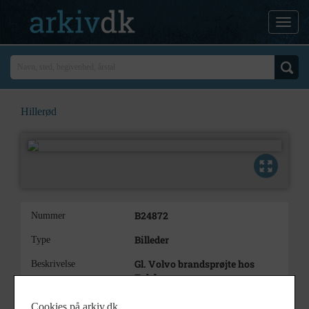
Hillerød
B24872
Nummer
Billeder
Type
Gl. Volvo brandsprøjte hos
Beskrivelse
Falck
Langesvej Hillerød
Cookies på arkiv.dk