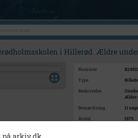
erødholmsskolen i Hillerød. Ældre unde
Nummer
B2491
Type
Billede
Beskrivelse
Onsdag
Ældre 
Bemærkning
11 neg
Årstal
1975
Dateringsnote
12. no
 på arkiv.dk