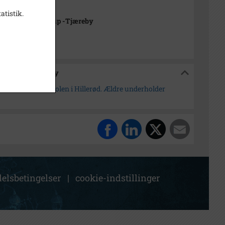
n Rubæk Hansen
atistik.
rkivet Alsønderup -Tjæreby
sønderup -Tjæreby
Hillerødholmsskolen i Hillerød. Ældre underholder
elsbetingelser
|
cookie-indstillinger