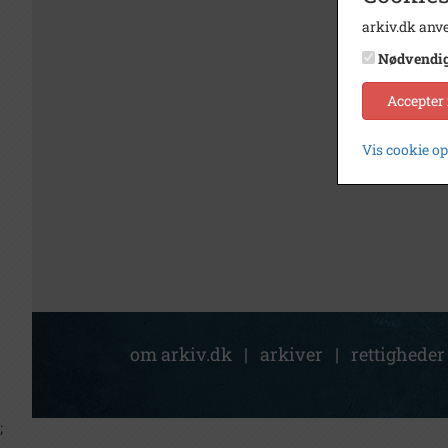
arkiv.dk anve
Nødvendi
Accepter
Vis cookie o
om arkiv.dk
|
arkiver
|
rettigheder
;