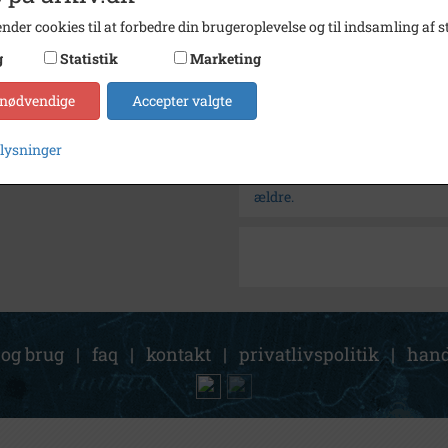
Fotograf
Jørge
nder cookies til at forbedre din brugeroplevelse og til indsamling af st
Arkiv
Lokala
g
Statistik
Marketing
Kontakt arkivet
 nødvendige
Accepter valgte
Søg videre i Lokalarkivet Al
plysninger
Onsdagsklubben for ældre på 
ældre.
 og brug
|
faq
|
kontakt
|
privatlivspolitik
|
hand