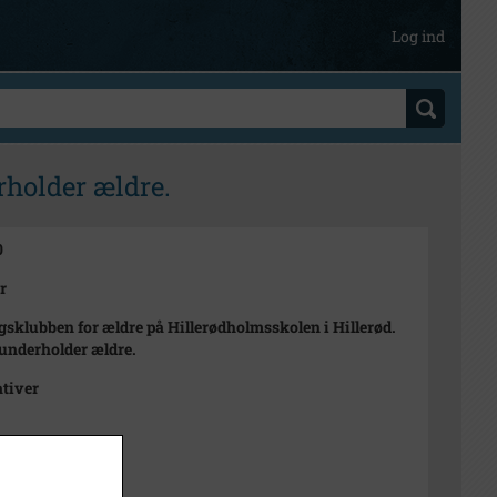
Log ind
rholder ældre.
0
r
sklubben for ældre på Hillerødholmsskolen i Hillerød.
underholder ældre.
ativer
vember 1975