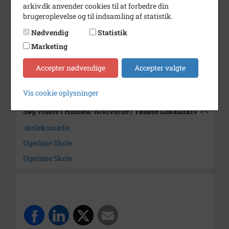
arkiv.dk anvender cookies til at forbedre din
Dateringsnote
13.11.1981
brugeroplevelse og til indsamling af statistik.
Fotograf
Chr. Mikkelsen, HAV
Nødvendig
Statistik
Marketing
Arkiv
Holbæk-Arkiverne / Tølløse
Lokalarkiv
Accepter nødvendige
Accepter valgte
Kontakt arkivet
Vis cookie oplysninger
Søg videre i Holbæk-Arkiverne / Tølløse Lokalarkiv
skolekomedie
Ugerløse Skole
Ugerløse Skole